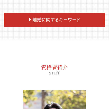
離婚に関するキーワード
離婚 手続き
家庭裁判所 離婚
離婚 期間
離婚裁判 流れ
慰謝料 未払い 時効
資格者紹介
養育費 慰謝料
Staff
離婚 別居期間
離婚 お金
離婚 慰謝料 計算
養育費の支払い
養育費 公正証書 作り方
不倫 離婚