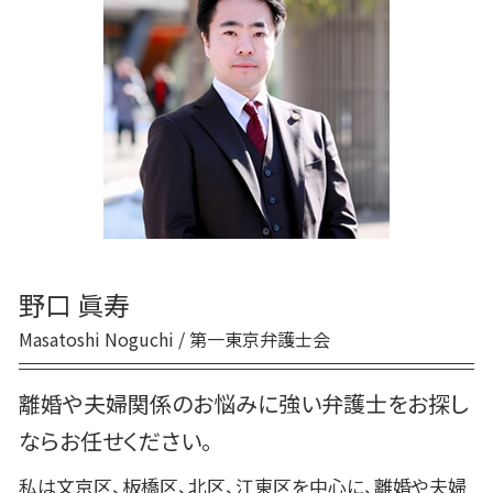
親権 父親 勝ち取る
審判離婚 期間
養育費 遅延損害金
婚姻費用 支払い 拒否
養育費 時効
離婚協議書 メリット
離婚 子供
離婚 裁判費用
野口 眞寿
Masatoshi Noguchi / 第一東京弁護士会
離婚や夫婦関係のお悩みに強い弁護士をお探し
ならお任せください。
私は文京区、板橋区、北区、江東区を中心に、離婚や夫婦