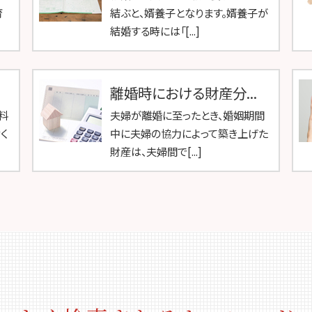
育
結ぶと、婿養子となります。婿養子が
結婚する時には「[...]
離婚時における財産分...
料
夫婦が離婚に至ったとき、婚姻期間
く
中に夫婦の協力によって築き上げた
財産は、夫婦間で[...]