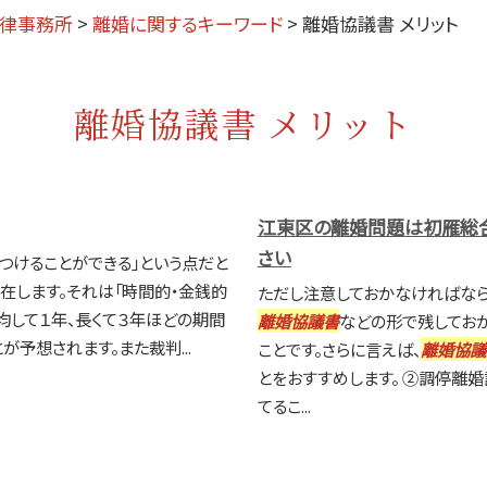
法律事務所
>
離婚に関するキーワード
>
離婚協議書 メリット
離婚協議書 メリット
江東区の離婚問題は初雁総合
さい
つけることができる」という点だと
在します。それは「時間的・金銭的
ただし注意しておかなければなら
均して１年、長くて３年ほどの期間
離婚協議書
などの形で残してお
予想されます。また裁判...
ことです。さらに言えば、
離婚協議
とをおすすめします。 ②調停離
てるこ...