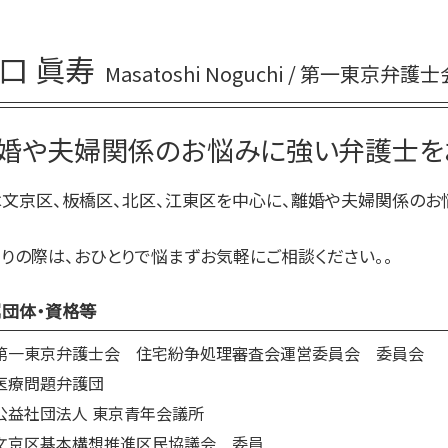
離婚 裁判費用
離婚 苗字
財産分与 相場
口 眞寿
Masatoshi Noguchi / 第一東京弁護士
離婚調停 費用
モラハラ 妻 離婚
離婚 原因
婚や夫婦関係のお悩みに強い弁護士を
離婚 お金
審判離婚 期間
文京区、板橋区、北区、江東区を中心に、離婚や夫婦関係のお
離婚 慰謝料 相場
養育費 時効
りの際は、おひとりで悩まずお気軽にご相談ください。。
離婚 別居
団体・資格等
第一東京弁護士会 住宅紛争処理審査会運営委員会 委員会
医療問題弁護団
公益社団法人 東京青年会議所
文京区基本構想推進区民協議会 委員