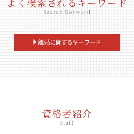
よく検索されるキーワード
Search Keyword
離婚に関するキーワード
家庭裁判所 離婚
離婚 退職金
離婚 裁判
別居 5年 離婚
財産分与 税金
養育費 慰謝料
親権者
資格者紹介
離婚 流れ
Staff
養育費 遅延損害金