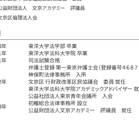
公益財団法人 文京アカデミー 評議員
文京区倫理法人会
歴
8年
東洋大学法学部 卒業
1年
東洋大学法科大学院 卒業
1年
司法試験合格
弁護士登録 第一東京弁護士会（登録番号４６８７
神保町法律事務所 入所
2年
文京区 行財政改革区民協議会 委員 就任
東洋大学法科大学院アカデミックアドバイザー 
公益社団法人東京青年会議所 入会
初雁総合法律事務所 設立
3年
公益財団法人文京アカデミー 評議員 就任