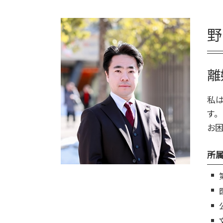
野
離
私は
す。
お困
所属