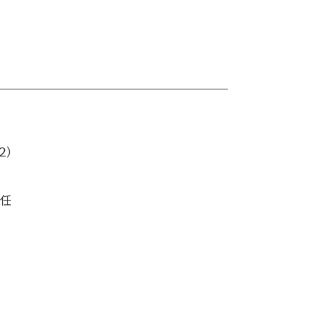
２）
就任