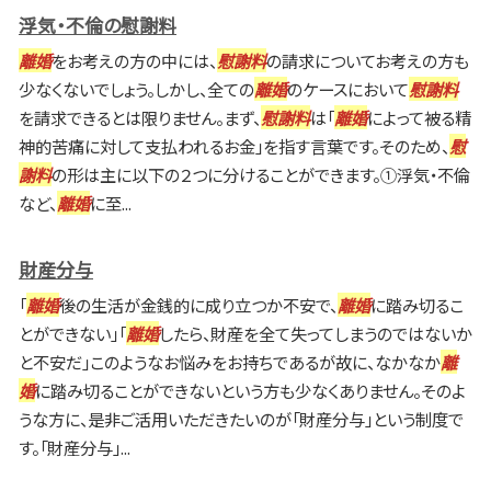
浮気・不倫の慰謝料
離婚
をお考えの方の中には、
慰謝料
の請求についてお考えの方も
少なくないでしょう。しかし、全ての
離婚
のケースにおいて
慰謝料
を請求できるとは限りません。まず、
慰謝料
は「
離婚
によって被る精
神的苦痛に対して支払われるお金」を指す言葉です。そのため、
慰
謝料
の形は主に以下の２つに分けることができます。①浮気・不倫
など、
離婚
に至...
財産分与
「
離婚
後の生活が金銭的に成り立つか不安で、
離婚
に踏み切るこ
とができない」「
離婚
したら、財産を全て失ってしまうのではないか
と不安だ」このようなお悩みをお持ちであるが故に、なかなか
離
婚
に踏み切ることができないという方も少なくありません。そのよ
うな方に、是非ご活用いただきたいのが「財産分与」という制度で
す。「財産分与」...