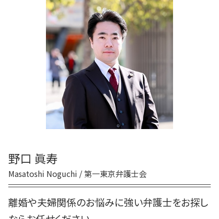
養育費 時効
離婚 生活費
離婚裁判 流れ
裁判離婚
離婚 戸籍
離婚 裁判
財産分与 住宅ローン
養育費 慰謝料
離婚 お金
親権者
野口 眞寿
Masatoshi Noguchi / 第一東京弁護士会
離婚や夫婦関係のお悩みに強い弁護士をお探し
ならお任せください。