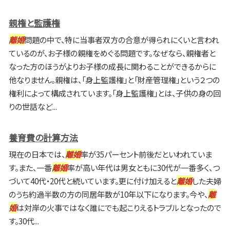
親権と監護権
離婚
問題の中で、特に当事者双方の合意が得られにくいと言われ
ているのが、お子様の親権をめぐる問題です。なぜなら、親権者と
なった方のほうがよりお子様の成長に関わることができるからに
他なりません。親権は、「身上監護権」と「財産管理権」という２つの
権利によって構成されています。「身上監護権」とは、子供の身の回
りの世話など...
養育費の計算方法
現在の日本では、
離婚
率が35パーセント前後だといわれていま
す。また、一番
離婚
率が高い年代は男女ともに30代が一番多く、つ
づいて40代・20代と続いています。更に付け加えると
離婚
した夫婦
のうち約過半数の方の同居年数が10年以下になります。今や、
離
婚
は対岸の火事ではなく誰にでも起こりえるトラブルとなったので
す。30代...