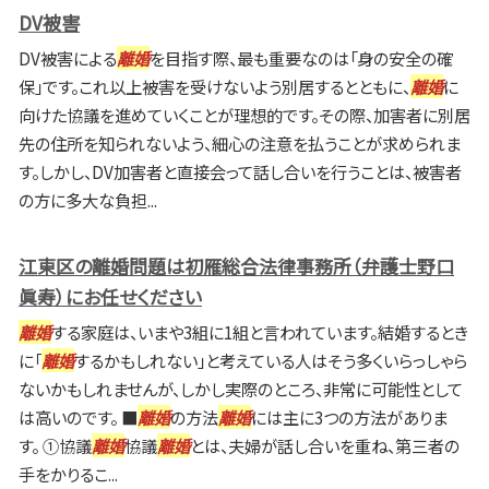
DV被害
DV被害による
離婚
を目指す際、最も重要なのは「身の安全の確
保」です。これ以上被害を受けないよう別居するとともに、
離婚
に
向けた協議を進めていくことが理想的です。その際、加害者に別居
先の住所を知られないよう、細心の注意を払うことが求められま
す。しかし、DV加害者と直接会って話し合いを行うことは、被害者
の方に多大な負担...
江東区の離婚問題は初雁総合法律事務所（弁護士野口
眞寿）にお任せください
離婚
する家庭は、いまや3組に1組と言われています。結婚するとき
に「
離婚
するかもしれない」と考えている人はそう多くいらっしゃら
ないかもしれませんが、しかし実際のところ、非常に可能性として
は高いのです。 ■
離婚
の方法
離婚
には主に3つの方法がありま
す。 ①協議
離婚
協議
離婚
とは、夫婦が話し合いを重ね、第三者の
手をかりるこ...