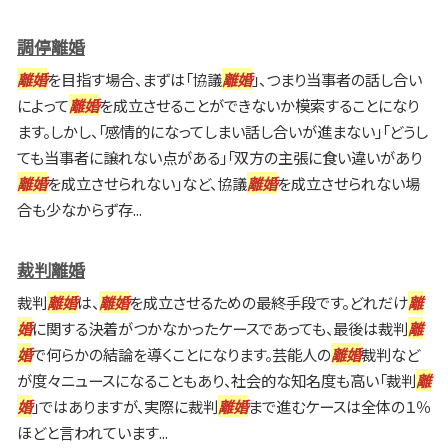
調停離婚
離婚
を目指す場合、まずは「協議
離婚
」、つまり当事者の話し合い
によって
離婚
を成立させることができないか模索することになり
ます。しかし、「感情的になってしまい話し合いが進まない」「どうし
ても当事者に譲れない点がある」「双方の主張に食い違いがあり
離婚
を成立させられない」など、協議
離婚
を成立させられない場
合も少なからず存...
裁判離婚
裁判
離婚
は、
離婚
を成立させるための最終手段です。どれだけ
離
婚
に関する決着がつかなかったケースであっても、最後は裁判
離
婚
で何らかの結論を導くことになります。芸能人の
離婚
裁判など
が度々ニュースになることもあり、社会的な知名度も高い「裁判
離
婚
」ではありますが、実際に裁判
離婚
まで進むケースは全体の１％
ほどと言われています...