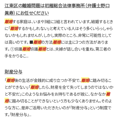
江東区の離婚問題は初雁総合法律事務所（弁護士野口
眞寿）にお任せください
離婚
する家庭は、いまや3組に1組と言われています。結婚するとき
に「
離婚
するかもしれない」と考えている人はそう多くいらっしゃら
ないかもしれませんが、しかし実際のところ、非常に可能性として
は高いのです。 ■
離婚
の方法
離婚
には主に3つの方法がありま
す。 ①協議
離婚
協議
離婚
とは、夫婦が話し合いを重ね、第三者の
手をかりるこ...
財産分与
「
離婚
後の生活が金銭的に成り立つか不安で、
離婚
に踏み切るこ
とができない」「
離婚
したら、財産を全て失ってしまうのではないか
と不安だ」このようなお悩みをお持ちであるが故に、なかなか
離
婚
に踏み切ることができないという方も少なくありません。そのよ
うな方に、是非ご活用いただきたいのが「財産分与」という制度で
す。「財産分与」...