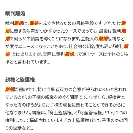
裁判離婚
裁判
離婚
は、
離婚
を成立させるための最終手段です。どれだけ
離
婚
に関する決着がつかなかったケースであっても、最後は裁判
離
婚
で何らかの結論を導くことになります。芸能人の
離婚
裁判など
が度々ニュースになることもあり、社会的な知名度も高い「裁判
離
婚
」ではありますが、実際に裁判
離婚
まで進むケースは全体の１％
ほどと言われています...
親権と監護権
離婚
問題の中で、特に当事者双方の合意が得られにくいと言われ
ているのが、お子様の親権をめぐる問題です。なぜなら、親権者と
なった方のほうがよりお子様の成長に関わることができるからに
他なりません。親権は、「身上監護権」と「財産管理権」という２つの
権利によって構成されています。「身上監護権」とは、子供の身の回
りの世話など...