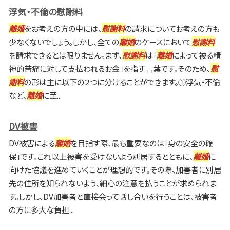
浮気・不倫の慰謝料
離婚
をお考えの方の中には、
慰謝料
の請求についてお考えの方も
少なくないでしょう。しかし、全ての
離婚
のケースにおいて
慰謝料
を請求できるとは限りません。まず、
慰謝料
は「
離婚
によって被る精
神的苦痛に対して支払われるお金」を指す言葉です。そのため、
慰
謝料
の形は主に以下の２つに分けることができます。①浮気・不倫
など、
離婚
に至...
DV被害
DV被害による
離婚
を目指す際、最も重要なのは「身の安全の確
保」です。これ以上被害を受けないよう別居するとともに、
離婚
に
向けた協議を進めていくことが理想的です。その際、加害者に別居
先の住所を知られないよう、細心の注意を払うことが求められま
す。しかし、DV加害者と直接会って話し合いを行うことは、被害者
の方に多大な負担...