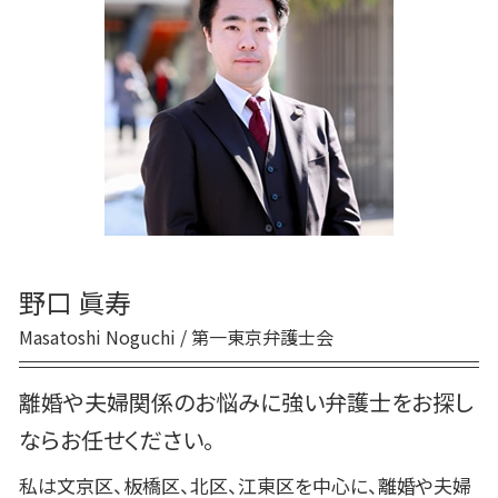
財産分与 税金
慰謝料 踏み倒し
離婚 お金
養育費 時効
養育費 慰謝料
離婚 流れ
離婚 親権
離婚 年金
野口 眞寿
Masatoshi Noguchi / 第一東京弁護士会
離婚や夫婦関係のお悩みに強い弁護士をお探し
ならお任せください。
私は文京区、板橋区、北区、江東区を中心に、離婚や夫婦