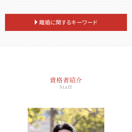
離婚に関するキーワード
離婚調停 必要書類
離婚 住宅ローン 財産分与
離婚 別居期間
養育費 踏み倒し
離婚調停 聞かれること
資格者紹介
養育費 相場
Staff
協議離婚とは
婿養子 離婚
年金分割 離婚後
離婚 戸籍
家庭裁判所 離婚
婚姻生活 破綻