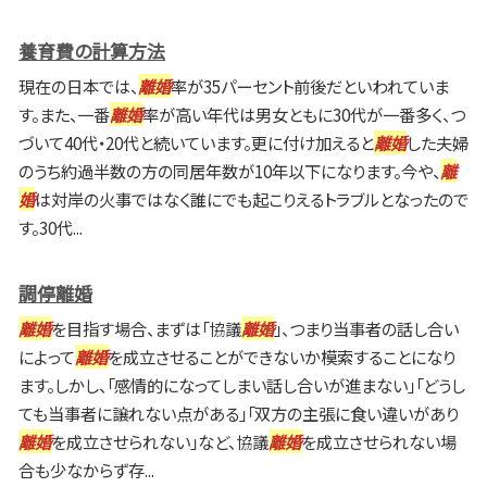
養育費の計算方法
現在の日本では、
離婚
率が35パーセント前後だといわれていま
す。また、一番
離婚
率が高い年代は男女ともに30代が一番多く、つ
づいて40代・20代と続いています。更に付け加えると
離婚
した夫婦
のうち約過半数の方の同居年数が10年以下になります。今や、
離
婚
は対岸の火事ではなく誰にでも起こりえるトラブルとなったので
す。30代...
調停離婚
離婚
を目指す場合、まずは「協議
離婚
」、つまり当事者の話し合い
によって
離婚
を成立させることができないか模索することになり
ます。しかし、「感情的になってしまい話し合いが進まない」「どうし
ても当事者に譲れない点がある」「双方の主張に食い違いがあり
離婚
を成立させられない」など、協議
離婚
を成立させられない場
合も少なからず存...