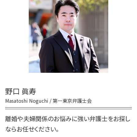
離婚 お金
養育費 公正証書
離婚調停
協議離婚とは
離婚裁判 流れ
親権 監護権
面会交流 調停
離婚 別居
離婚 原因
野口 眞寿
Masatoshi Noguchi / 第一東京弁護士会
離婚や夫婦関係のお悩みに強い弁護士をお探し
ならお任せください。