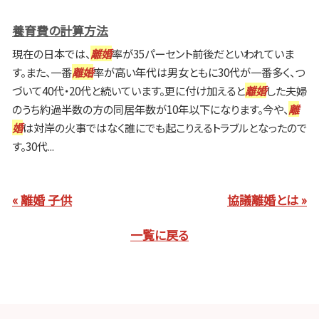
養育費の計算方法
現在の日本では、
離婚
率が35パーセント前後だといわれていま
す。また、一番
離婚
率が高い年代は男女ともに30代が一番多く、つ
づいて40代・20代と続いています。更に付け加えると
離婚
した夫婦
のうち約過半数の方の同居年数が10年以下になります。今や、
離
婚
は対岸の火事ではなく誰にでも起こりえるトラブルとなったので
す。30代...
« 離婚 子供
協議離婚とは »
一覧に戻る