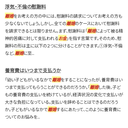
浮気・不倫の慰謝料
離婚
をお考えの方の中には、慰謝料の請求についてお考えの方も
少なくないでしょう。しかし、全ての
離婚
のケースにおいて慰謝料
を請求できるとは限りません。まず、慰謝料は「
離婚
によって被る精
神的苦痛に対して支払われる
お金
」を指す言葉です。そのため、慰
謝料の形は主に以下の２つに分けることができます。①浮気・不倫
など、
離婚
に至...
養育費はいつまで支払うか
「幼い子どもがいるなかで
離婚
をすることになったが、養育費はい
つまで支払ってもらうことができるのだろうか。「
離婚
した後、子ど
もの養育費の支払いを続けているが、経済状況の変化で支払いが
大きな負担になっている。支払いを辞めることはできるのだろう
か。子どもがいるなかで
離婚
するにあたって、このように養育費に
ついてのお悩みを...