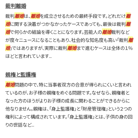
裁判離婚
裁判
離婚
は、
離婚
を成立させるための最終手段です。どれだけ
離
婚
に関する決着がつかなかったケースであっても、最後は裁判
離
婚
で何らかの結論を導くことになります。芸能人の
離婚
裁判など
が度々ニュースになることもあり、社会的な知名度も高い「裁判
離
婚
」ではありますが、実際に裁判
離婚
まで進むケースは全体の１％
ほどと言われています...
親権と監護権
離婚
問題の中で、特に当事者双方の合意が得られにくいと言われ
ているのが、お子様の親権をめぐる問題です。なぜなら、親権者と
なった方のほうがよりお子様の成長に関わることができるからに
他なりません。親権は、「身上監護権」と「財産管理権」という２つの
権利によって構成されています。「身上監護権」とは、子供の身の回
りの世話など...