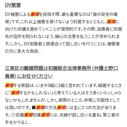
DV被害
DV被害による
離婚
を目指す際、最も重要なのは「身の安全の確
保」です。これ以上被害を受けないよう別居するとともに、
離婚
に
向けた協議を進めていくことが理想的です。その際、加害者に別居
先の住所を知られないよう、細心の注意を払うことが求められま
す。しかし、DV加害者と直接会って話し合いを行うことは、被害者
の方に多大な負担...
江東区の離婚問題は初雁総合法律事務所（弁護士野口
眞寿）にお任せください
離婚
する家庭は、いまや3組に1組と言われています。結婚するとき
に「
離婚
するかもしれない」と考えている人はそう多くいらっしゃら
ないかもしれませんが、しかし実際のところ、非常に可能性として
は高いのです。 ■
離婚
の方法
離婚
には主に3つの方法がありま
す。 ①協議
離婚
協議
離婚
とは、夫婦が話し合いを重ね、第三者の
手をかりるこ...