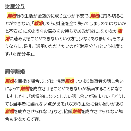
財産分与
「
離婚
後の生活が金銭的に成り立つか不安で、
離婚
に踏み切るこ
とができない」「
離婚
したら、財産を全て失ってしまうのではないか
と不安だ」このようなお悩みをお持ちであるが故に、なかなか
離
婚
に踏み切ることができないという方も少なくありません。そのよ
うな方に、是非ご活用いただきたいのが「財産分与」という制度で
す。「財産分与」...
調停離婚
離婚
を目指す場合、まずは「協議
離婚
」、つまり当事者の話し合い
によって
離婚
を成立させることができないか模索することになり
ます。しかし、「感情的になってしまい話し合いが進まない」「どうし
ても当事者に譲れない点がある」「双方の主張に食い違いがあり
離婚
を成立させられない」など、協議
離婚
を成立させられない場
合も少なからず存...