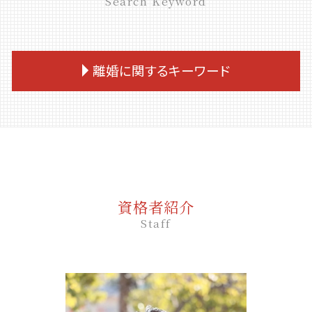
Search Keyword
離婚に関するキーワード
離婚調停 弁護士
離婚 面会
離婚 生活費
離婚 公正証書
離婚 住宅ローン 名義変更
資格者紹介
離婚 裁判
Staff
離婚 養育費
財産分与 住宅ローン
離婚 住宅ローン 財産分与
離婚調停費用 どちらが 払う
離婚 応じない