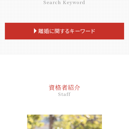
Search Keyword
離婚に関するキーワード
養育費 連帯保証人
財産分与 住宅ローン
離婚 方法
離婚調停 聞かれること
離婚 退職金
資格者紹介
離婚 面会
Staff
親権 父親 勝ち取る
離婚 裁判費用
親権者
離婚 苗字
慰謝料 踏み倒し