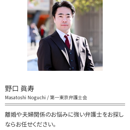
離婚調停 弁護士
モラハラ 夫 離婚
審判離婚 期間
養育費 踏み倒し
離婚 養育費
共同親権 メリット
離婚協議書 メリット
婚姻費用 支払い 拒否
dv 離婚
野口 眞寿
Masatoshi Noguchi / 第一東京弁護士会
離婚や夫婦関係のお悩みに強い弁護士をお探し
ならお任せください。