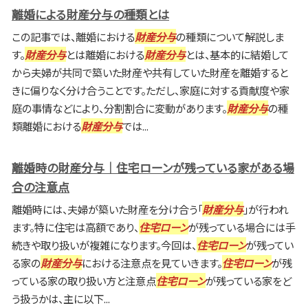
離婚による財産分与の種類とは
この記事では、離婚における
財産分与
の種類について解説しま
す。
財産分与
とは離婚における
財産分与
とは、基本的に結婚して
から夫婦が共同で築いた財産や共有していた財産を離婚すると
きに偏りなく分け合うことです。ただし、家庭に対する貢献度や家
庭の事情などにより、分割割合に変動があります。
財産分与
の種
類離婚における
財産分与
では...
離婚時の財産分与｜住宅ローンが残っている家がある場
合の注意点
離婚時には、夫婦が築いた財産を分け合う「
財産分与
」が行われ
ます。特に住宅は高額であり、
住宅ローン
が残っている場合には手
続きや取り扱いが複雑になります。今回は、
住宅ローン
が残ってい
る家の
財産分与
における注意点を見ていきます。
住宅ローン
が残
っている家の取り扱い方と注意点
住宅ローン
が残っている家をど
う扱うかは、主に以下...