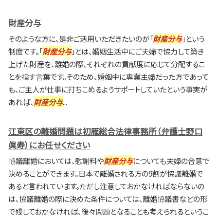
財産分与
そのような方に、是非ご活用いただきたいのが「
財産分与
」という
制度です。「
財産分与
」とは、婚姻生活中にご夫婦で協力して築き
上げた財産を、離婚の際、それぞれの貢献度に応じて分配するこ
とを指す言葉です。そのため、婚姻中に専業主婦だった方であって
も、ご主人が仕事に打ちこめるようサポートしていたという事実が
あれば、
財産分与
...
江東区の離婚問題は初雁総合法律事務所（弁護士野口
眞寿）にお任せください
協議離婚においては、慰謝料や
財産分与
についても夫婦の合意で
決めることができます。日本で離婚される方の9割が協議離婚で
あると言われています。ただし注意しておかなければならないの
は、協議離婚の際に決めた条件については、離婚協議書などの形
で残しておかなければ、後々問題となることも考えられるというこ