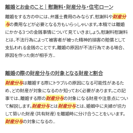
離婚とお金のこと｜慰謝料・財産分与・住宅ローン
離婚をする方の中には、弁護士費用のみならず、慰謝料や
財産分
与
の費用などが必要となる方もいらっしゃいます。本稿では離婚
にかかる３つの金銭事情について見ていきましょう。慰謝料慰謝料
とは、不法行為によって被害者が被った精神的損害の賠償として
支払われる金銭のことです。離婚の原因が不法行為である場合、
原因を作った側が相手方...
離婚の際の財産分与の対象となる財産と割合
財産分与
は離婚する際にトラブルの原因になる可能性があるた
め、どの財産が対象になるのか知っておく必要があります。この記
事では、離婚する際の
財産分与
の対象になる財産や注意点につい
て解説します。
財産分与
とは
財産分与
とは、婚姻中に夫婦が協力
して築いた財産（共有財産）を離婚時に分け合うことをいいます。
財産分与
の対象になるの...